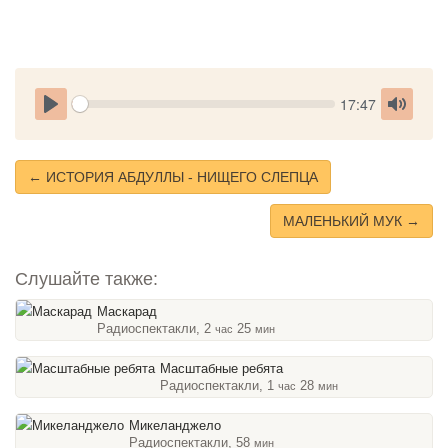
Seek
Current
17:47
time
Play
Toggle
Mute
← ИСТОРИЯ АБДУЛЛЫ - НИЩЕГО СЛЕПЦА
МАЛЕНЬКИЙ МУК →
Слушайте также:
Маскарад
Радиоспектакли, 2
25
час
мин
Масштабные ребята
Радиоспектакли, 1
28
час
мин
Микеланджело
Радиоспектакли, 58
мин