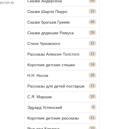
Сказки Андерсена
54
оступ ко
Сказки Шарля Перро
15
Сказки братьев Гримм
46
Сказки дядюшки Римуса
26
Стихи Чуковского
22
Рассказы Алексея Толстого
22
Короткие детские стишки
34
Н.Н. Носов
28
Рассказы для детей постарше
21
С.Я. Маршак
10
Эдуард Успенский
6
Короткие детские рассказы
61
Редьярд Киплинг
10