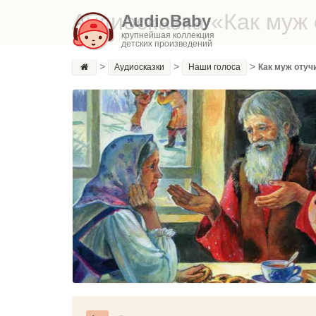
Аудиосказка «Как муж 
AudioBaby
крупнейшая коллекция
детских произведений
>
>
>
Аудиосказки
Наши голоса
Как муж отуч