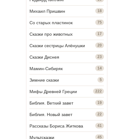
Михаил Пришвин
18
Со старых пластинок
75
Сказки про животных
17
Сказки сестрицы Алёнушки
20
Сказки Диснея
23
Мамин-Сибиряк
14
Зимние сказки
5
Мифы Древней Греции
222
Библия. Ветхий завет
19
Библия. Новый завет
22
Рассказы Бориса Житкова
41
Мультсказки
45