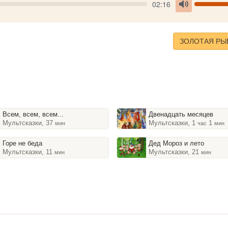
Seek
V
Current
02:16
time
Toggle
Mute
ЗОЛОТАЯ РЫ
Всем, всем, всем...
Двенадцать месяцев
Мультсказки, 37
Мультсказки, 1
1
мин
час
мин
Горе не беда
Дед Мороз и лето
Мультсказки, 11
Мультсказки, 21
мин
мин