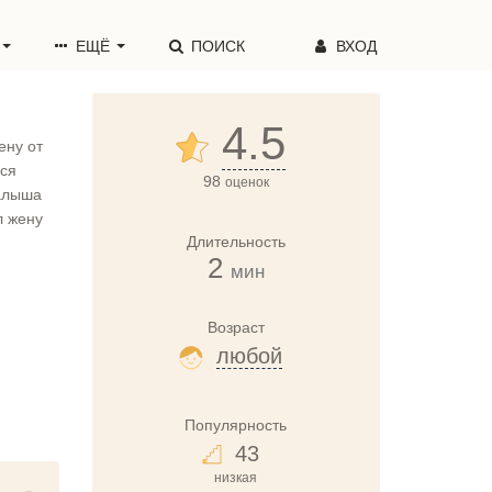
ЕЩЁ
ПОИСК
ВХОД
4.5
ену от
ься
98
оценок
малыша
л жену
Длительность
2
мин
Возраст
любой
Популярность
43
низкая