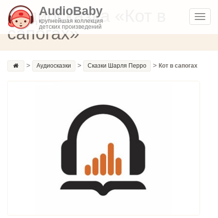
AudioBaby
Аудиосказка «Кот в
Toggl
крупнейшая коллекция
сапогах»
детских произведений
navig
>
>
>
Аудиосказки
Сказки Шарля Перро
Кот в сапогах