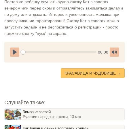
Поставьте ребенку слушать аудио-сказку Кот в сапогах
вечером или перед сном и отправляйтесь заниматься делами
по дому или отдыхать. Интерес и увлеченность малыша при
прослушивании гарантированы! Сказку Кот в сапогах можно
запустить онлайн и не беспокоиться о регистрации - просто
нажмите кнопку "пуск" на экране.
Seek
Current
00:00
time
Play
Toggle
Mute
КРАСАВИЦА И ЧУДОВИЩЕ →
Слушайте также:
Зимовье зверей
Русские народные сказки, 13
мин
Как баран и свинья торговать ходили