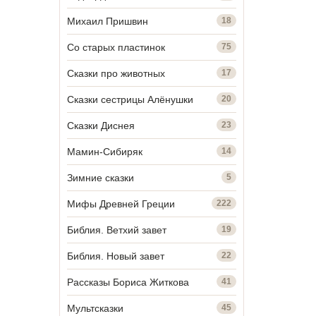
Михаил Пришвин
18
Со старых пластинок
75
Сказки про животных
17
Сказки сестрицы Алёнушки
20
Сказки Диснея
23
Мамин-Сибиряк
14
Зимние сказки
5
Мифы Древней Греции
222
Библия. Ветхий завет
19
Библия. Новый завет
22
Рассказы Бориса Житкова
41
Мультсказки
45