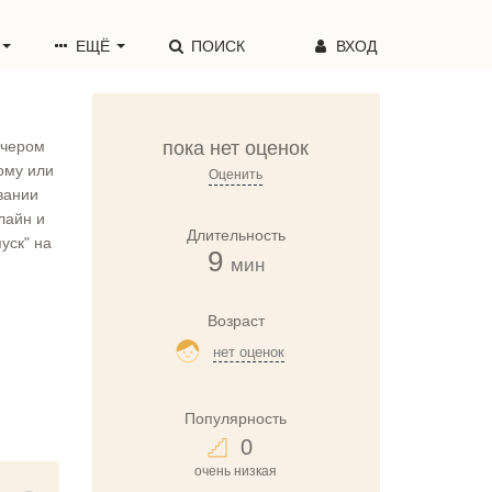
ЕЩЁ
ПОИСК
ВХОД
ечером
пока нет оценок
ому или
Оценить
вании
лайн и
Длительность
уск" на
9
мин
Возраст
нет оценок
Популярность
0
очень низкая