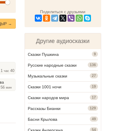
olume
Поделиться с друзьями
ДЫР →
Другие аудиосказки
Сказки Пушкина
9
Русские народные сказки
136
 1
40
час
мин
Музыкальные сказки
27
ва
Сказки 1001 ночи
19
, 56
мин
Сказки народов мира
17
Рассказы Бианки
129
Басни Крылова
49
Сказки Андерсена
54