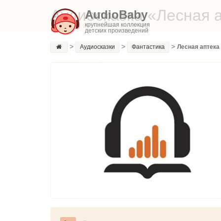
Аудиосказка «Лесная 
AudioBaby
крупнейшая коллекция
детских произведений
>
>
>
Аудиосказки
Фантастика
Лесная аптека