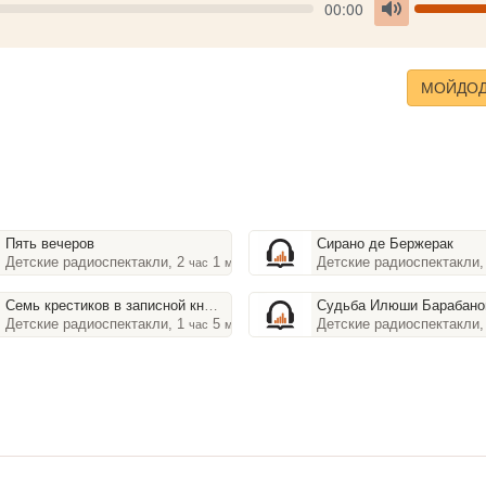
Seek
V
Current
00:00
time
Toggle
Mute
МОЙДО
Пять вечеров
Сирано де Бержерак
Детские радиоспектакли, 2
1
Детские радиоспектакли,
час
мин
Семь крестиков в записной книжке инспектора Лекера
Судьба Илюши Барабано
Детские радиоспектакли, 1
5
Детские радиоспектакли
час
мин