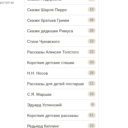
оступ ко
Сказки Шарля Перро
15
Сказки братьев Гримм
46
Сказки дядюшки Римуса
26
Стихи Чуковского
22
Рассказы Алексея Толстого
22
Короткие детские стишки
34
Н.Н. Носов
28
Рассказы для детей постарше
21
С.Я. Маршак
10
Эдуард Успенский
6
Короткие детские рассказы
61
Редьярд Киплинг
10