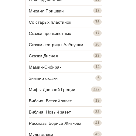
Михаил Пришвин
18
Со старых пластинок
75
Сказки про животных
17
Сказки сестрицы Алёнушки
20
Сказки Диснея
23
Мамин-Сибиряк
14
Зимние сказки
5
Мифы Древней Греции
222
Библия. Ветхий завет
19
Библия. Новый завет
22
Рассказы Бориса Житкова
41
Мультсказки
45