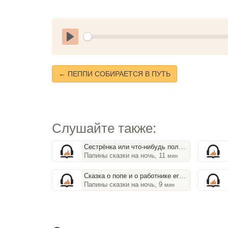
Play
← ПЕППИ СОБИРАЕТСЯ В ПУТЬ
Слушайте также:
Сестрёнка или что-нибудь полезное
Папины сказки на ночь, 11
мин
Сказка о попе и о работнике его Балде
Папины сказки на ночь, 9
мин