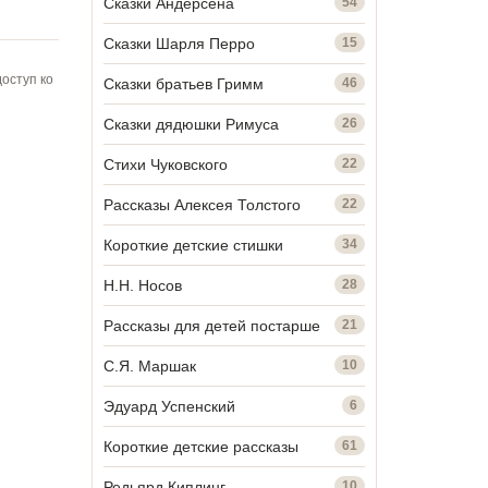
Сказки Андерсена
54
Сказки Шарля Перро
15
оступ ко
Сказки братьев Гримм
46
Сказки дядюшки Римуса
26
Стихи Чуковского
22
Рассказы Алексея Толстого
22
Короткие детские стишки
34
Н.Н. Носов
28
Рассказы для детей постарше
21
С.Я. Маршак
10
Эдуард Успенский
6
Короткие детские рассказы
61
Редьярд Киплинг
10