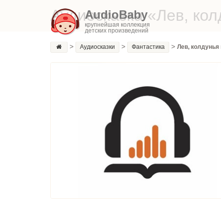
Аудиосказка «Лев, ко
AudioBaby
крупнейшая коллекция
детских произведений
>
>
>
Аудиосказки
Фантастика
Лев, колдунья