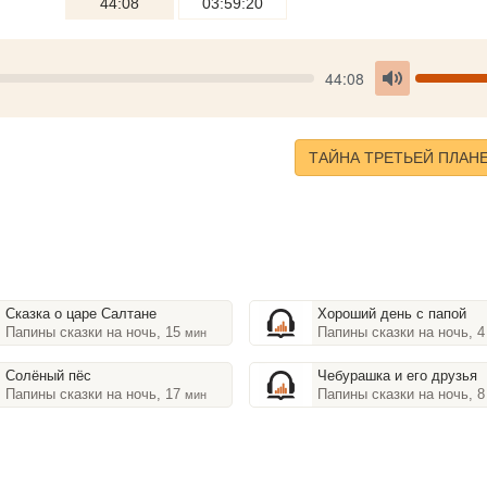
44:08
03:59:20
Seek
V
Current
44:08
time
Toggle
Mute
ТАЙНА ТРЕТЬЕЙ ПЛАН
Сказка о царе Салтане
Хороший день с папой
Папины сказки на ночь, 15
Папины сказки на ночь, 
мин
Солёный пёс
Чебурашка и его друзья
Папины сказки на ночь, 17
Папины сказки на ночь, 
мин