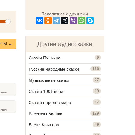
Поделиться с друзьями
olume
Другие аудиосказки
ЕТЫ →
Сказки Пушкина
9
Русские народные сказки
136
Музыкальные сказки
27
Сказки 1001 ночи
19
4
мин
Сказки народов мира
17
8
мин
Рассказы Бианки
129
Басни Крылова
49