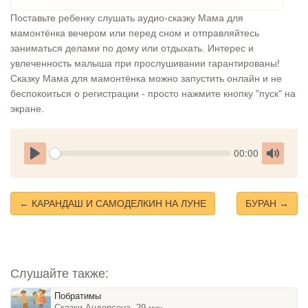
Поставьте ребенку слушать аудио-сказку Мама для
мамонтёнка вечером или перед сном и отправляйтесь
заниматься делами по дому или отдыхать. Интерес и
увлеченность малыша при прослушивании гарантированы!
Сказку Мама для мамонтёнка можно запустить онлайн и не
беспокоиться о регистрации - просто нажмите кнопку "пуск" на
экране.
Seek
Current
00:00
time
Play
Toggle
Mute
← КАРАНДАШ И САМОДЕЛКИН НА ЛУНЕ
БУРАН →
Слушайте также:
Побратимы
Сказки Андерсена, 29
мин