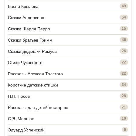
Басни Крылова
49
Сказки Андерсена
54
Сказки Шарля Перро
15
Сказки братьев Гримм
46
Сказки дядюшки Римуса
26
Стихи Чуковского
22
Рассказы Алексея Толстого
22
Короткие детские стишки
34
Н.Н. Носов
28
Рассказы для детей постарше
21
С.Я. Маршак
10
Эдуард Успенский
6