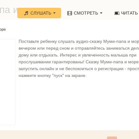
па и море»
СЛУШАТЬ
СМОТРЕТЬ
ЧИТАТЬ
оре
Поставьте ребенку слушать аудио-сказку Муми-папа и мо
вечером или перед сном и отправляйтесь заниматься де
дому или отдыхать. Интерес и увлеченность малыша при
прослушивании гарантированы! Сказку Муми-папа и мор
запустить онлайн и не беспокоиться о регистрации - прос
нажмите кнопку "пуск" на экране.