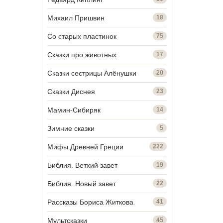
Михаил Пришвин
18
Со старых пластинок
75
Сказки про животных
17
Сказки сестрицы Алёнушки
20
Сказки Диснея
23
Мамин-Сибиряк
14
Зимние сказки
5
Мифы Древней Греции
222
Библия. Ветхий завет
19
Библия. Новый завет
22
Рассказы Бориса Житкова
41
Мультсказки
45