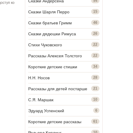
Сказки Андерсена
54
оступ ко
Сказки Шарля Перро
15
Сказки братьев Гримм
46
Сказки дядюшки Римуса
26
Стихи Чуковского
22
Рассказы Алексея Толстого
22
Короткие детские стишки
34
Н.Н. Носов
28
Рассказы для детей постарше
21
С.Я. Маршак
10
Эдуард Успенский
6
Короткие детские рассказы
61
Редьярд Киплинг
10