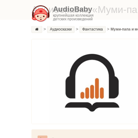
Аудиосказка «Муми-па
AudioBaby
крупнейшая коллекция
детских произведений
>
>
>
Аудиосказки
Фантастика
Муми-папа и м