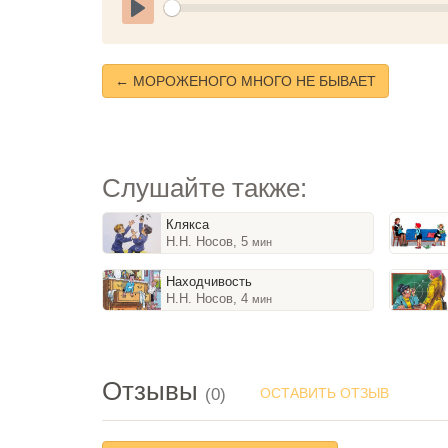
Play
← МОРОЖЕНОГО МНОГО НЕ БЫВАЕТ
Слушайте также:
Клякса
Н.Н. Носов, 5
мин
Находчивость
Н.Н. Носов, 4
мин
Отзывы
(0)
ОСТАВИТЬ ОТЗЫВ