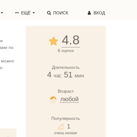
ЕЩЁ
ПОИСК
ВХОД
4.8
ре
лами по
6
оценок
е можно
Длительность
то
4
51
час
мин
Возраст
любой
Популярность
1
очень низкая