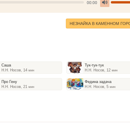
Seek
V
Current
00:00
time
Toggle
Mute
НЕЗНАЙКА В КАМЕННОМ ГОР
Саша
Тук-тук-тук
Н.Н. Носов, 14
Н.Н. Носов, 12
мин
мин
Про Гену
Федина задача
Н.Н. Носов, 21
Н.Н. Носов, 5
мин
мин