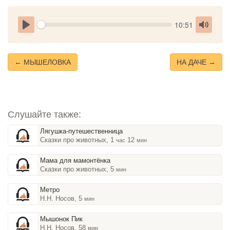
Seek
Current
10:51
time
Play
Toggle
Mute
← МЫШЕЛОВКА
НА ДАЧЕ →
Слушайте также:
Лягушка-путешественница
Сказки про животных, 1
12
час
мин
Мама для мамонтёнка
Сказки про животных, 5
мин
Метро
Н.Н. Носов, 5
мин
Мышонок Пик
Н.Н. Носов, 58
мин