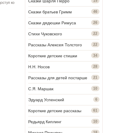
Сказки Шарля Перро
15
оступ ко
Сказки братьев Гримм
46
Сказки дядюшки Римуса
26
Стихи Чуковского
22
Рассказы Алексея Толстого
22
Короткие детские стишки
34
Н.Н. Носов
28
Рассказы для детей постарше
21
С.Я. Маршак
10
Эдуард Успенский
6
Короткие детские рассказы
61
Редьярд Киплинг
10
Михаил Пришвин
18