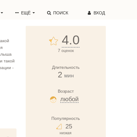
ЕЩЁ
ПОИСК
ВХОД
4.0
такой
ся
7
оценок
малыша
и такой
Длительность
рации -
2
мин
Возраст
любой
Популярность
25
низкая