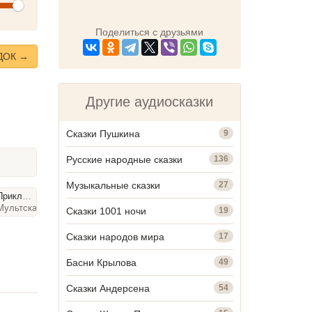
olume
Поделиться с друзьями
ДОК →
Другие аудиосказки
Сказки Пушкина
9
Русские народные сказки
136
Музыкальные сказки
27
ключения Васи Куролесова
Мультсказки, 29
мин
Сказки 1001 ночи
19
Сказки народов мира
17
Басни Крылова
49
Сказки Андерсена
54