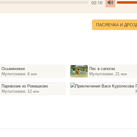
Seek
V
Current
02:10
time
Toggle
Mute
ПАСЯЕЧКА И ДРОЗ
Осьминожки
Пес в сапогах
Мультсказки, 6
Мультсказки, 21
мин
мин
Паровозик из Ромашково
При
Мультсказки, 12
мин