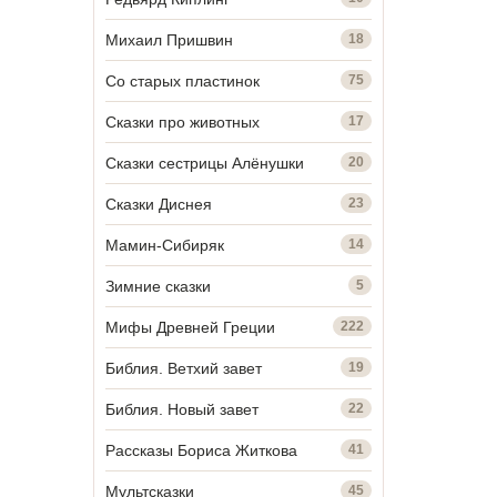
Михаил Пришвин
18
Со старых пластинок
75
Сказки про животных
17
Сказки сестрицы Алёнушки
20
Сказки Диснея
23
Мамин-Сибиряк
14
Зимние сказки
5
Мифы Древней Греции
222
Библия. Ветхий завет
19
Библия. Новый завет
22
Рассказы Бориса Житкова
41
Мультсказки
45