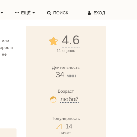
ЕЩЁ
ПОИСК
ВХОД
4.6
м или
ерес и
11
оценок
 не
Длительность
34
мин
Возраст
любой
Популярность
14
низкая