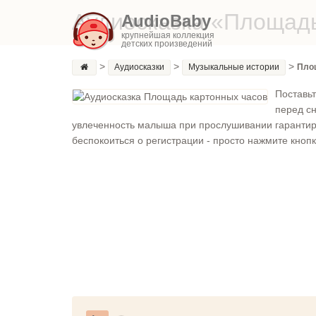
Аудиосказка «Площадь
AudioBaby
крупнейшая коллекция
детских произведений
>
>
>
Аудиосказки
Музыкальные истории
Пло
Поставьт
перед сн
увлеченность малыша при прослушивании гарантиро
беспокоиться о регистрации - просто нажмите кнопку