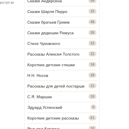
Сказки Андерсена
54
оступ ко
Сказки Шарля Перро
15
Сказки братьев Гримм
46
Сказки дядюшки Римуса
26
Стихи Чуковского
22
Рассказы Алексея Толстого
22
Короткие детские стишки
34
Н.Н. Носов
28
Рассказы для детей постарше
21
С.Я. Маршак
10
Эдуард Успенский
6
Короткие детские рассказы
61
Редьярд Киплинг
10