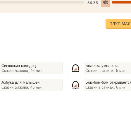
Seek
V
Current
34:36
time
Toggle
Mute
ПЛУТ-МА
Синюшкин колодец
Белочка-умелочка
Сказки Бажова, 46
Сказки в стихах, 5
мин
мин
Азбука для малышей
Бом-бом-бом открывается а
Сказки Бажова, 45
Сказки в стихах, 6
мин
мин