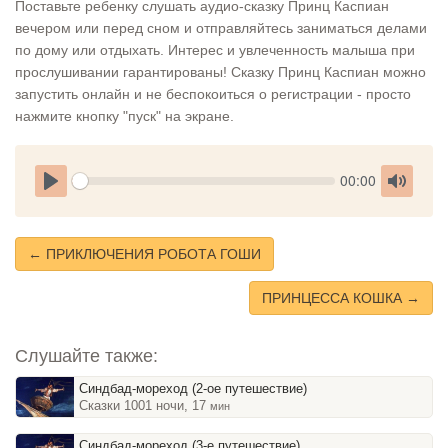
Поставьте ребенку слушать аудио-сказку Принц Каспиан
вечером или перед сном и отправляйтесь заниматься делами
по дому или отдыхать. Интерес и увлеченность малыша при
прослушивании гарантированы! Сказку Принц Каспиан можно
запустить онлайн и не беспокоиться о регистрации - просто
нажмите кнопку "пуск" на экране.
Seek
Current
00:00
time
Play
Toggle
Mute
← ПРИКЛЮЧЕНИЯ РОБОТА ГОШИ
ПРИНЦЕССА КОШКА →
Слушайте также:
Синдбад-мореход (2-ое путешествие)
Сказки 1001 ночи, 17
мин
Синдбад-мореход (3-е путешествие)