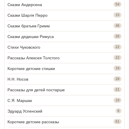
Сказки Андерсена
54
Сказки Шарля Перро
15
Сказки братьев Гримм
46
Сказки дядюшки Римуса
26
Стихи Чуковского
22
Рассказы Алексея Толстого
22
Короткие детские стишки
34
Н.Н. Носов
28
Рассказы для детей постарше
21
С.Я. Маршак
10
Эдуард Успенский
6
Короткие детские рассказы
61