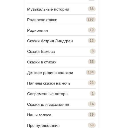
Музыкальные истории
88
Радиоспектакли
293
Радионяня
10
Сказки Астрид Линдгрен
13
Сказки Бажова
8
Сказки в стихах
55
Детские радиоспектакли
104
Папины сказки на ночь
23
Современные авторы
1
Сказки для засыпания
14
Наши голоса
39
Про путешествия
60