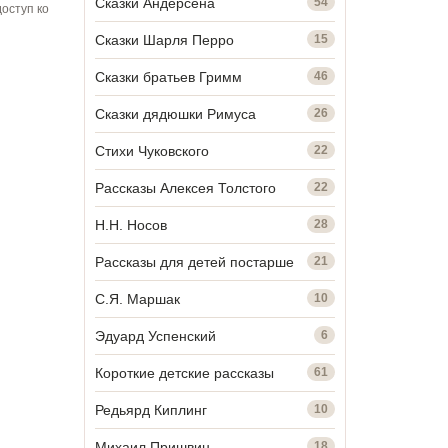
Сказки Андерсена
54
оступ ко
Сказки Шарля Перро
15
Сказки братьев Гримм
46
Сказки дядюшки Римуса
26
Стихи Чуковского
22
Рассказы Алексея Толстого
22
Н.Н. Носов
28
Рассказы для детей постарше
21
С.Я. Маршак
10
Эдуард Успенский
6
Короткие детские рассказы
61
Редьярд Киплинг
10
Михаил Пришвин
18