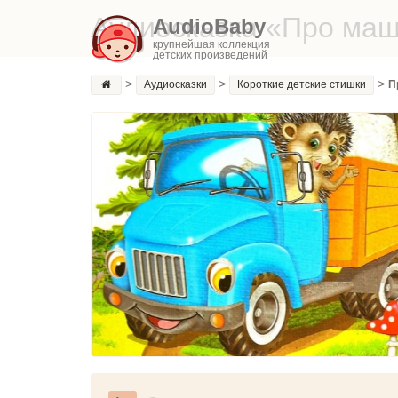
Аудиосказка «Про ма
AudioBaby
крупнейшая коллекция
детских произведений
>
>
>
Аудиосказки
Короткие детские стишки
П