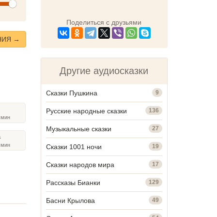
olume
Поделиться с друзьями
НИЯ →
Другие аудиосказки
Сказки Пушкина
9
Русские народные сказки
136
3
мин
Музыкальные сказки
27
а
1
мин
Сказки 1001 ночи
19
Сказки народов мира
17
Рассказы Бианки
129
Басни Крылова
49