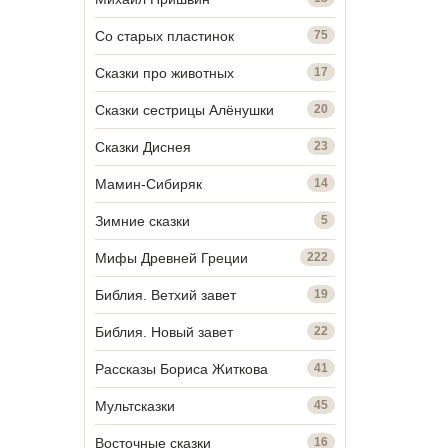
Со старых пластинок
75
Сказки про животных
17
Сказки сестрицы Алёнушки
20
Сказки Диснея
23
Мамин-Сибиряк
14
Зимние сказки
5
Мифы Древней Греции
222
Библия. Ветхий завет
19
Библия. Новый завет
22
Рассказы Бориса Житкова
41
Мультсказки
45
Восточные сказки
16