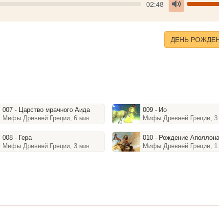
Seek
V
Current
02:48
time
Toggle
Mute
ДЕНЬ РОЖДЕ
007 - Царство мрачного Аида
009 - Ио
Мифы Древней Греции, 6
Мифы Древней Греции, 
мин
008 - Гера
010 - Рождение Аполлон
Мифы Древней Греции, 3
Мифы Древней Греции, 
мин