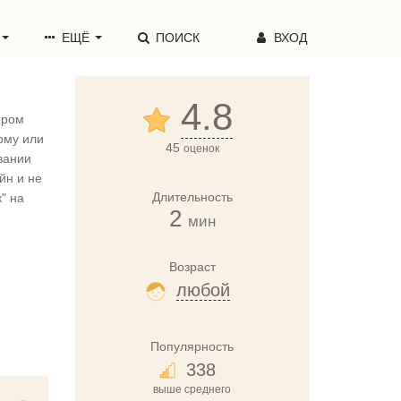
ЕЩЁ
ПОИСК
ВХОД
4.8
ером
ому или
45
оценок
вании
йн и не
Длительность
" на
2
мин
Возраст
любой
Популярность
338
выше среднего