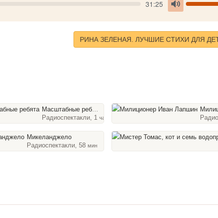
Seek
V
Current
31:25
time
Toggle
Mute
РИНА ЗЕЛЕНАЯ. ЛУЧШИЕ СТИХИ ДЛЯ ДЕ
Масштабные ребята
Милиционер 
Радиоспектакли, 1
28
Радио
час
мин
Микеланджело
Радиоспектакли, 58
мин