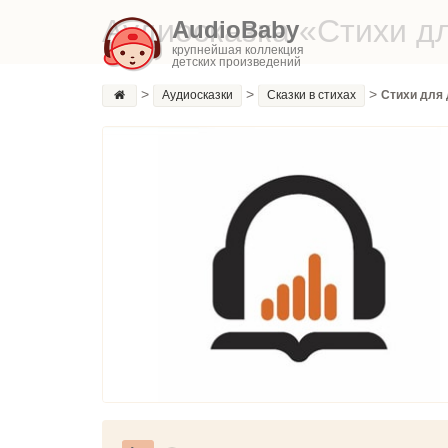
Аудиосказка «Стихи д
AudioBaby
крупнейшая коллекция
детских произведений
>
>
>
Аудиосказки
Сказки в стихах
Стихи для 