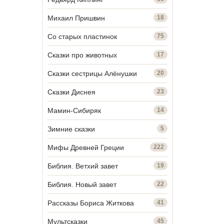
Михаил Пришвин
18
Со старых пластинок
75
Сказки про животных
17
Сказки сестрицы Алёнушки
20
Сказки Диснея
23
Мамин-Сибиряк
14
Зимние сказки
5
Мифы Древней Греции
222
Библия. Ветхий завет
19
Библия. Новый завет
22
Рассказы Бориса Житкова
41
Мультсказки
45