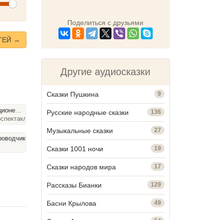
olume
Поделиться с друзьями
ТЕЙ →
Другие аудиосказки
Сказки Пушкина
9
Иван Лапшин
Русские народные сказки
136
спектакли, 2
50
час
мин
Музыкальные сказки
27
Мистер Томас, кот и семь водопроводчик человек
Радиоспектакли, 48
мин
Сказки 1001 ночи
19
Сказки народов мира
17
Рассказы Бианки
129
Басни Крылова
49