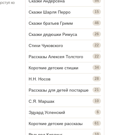
Сказки Андерсена
54
оступ ко
Сказки Шарля Перро
15
Сказки братьев Гримм
46
Сказки дядюшки Римуса
26
Стихи Чуковского
22
Рассказы Алексея Толстого
22
Короткие детские стишки
34
Н.Н. Носов
28
Рассказы для детей постарше
21
С.Я. Маршак
10
Эдуард Успенский
6
Короткие детские рассказы
61
Редьярд Киплинг
10