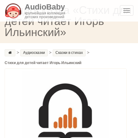
AudioBaby
Аудиосказка «Стихи для
Toggl
крупнейшая коллекция
детей читает Игорь
детских произведений
navig
Ильинский»
>
>
>
Аудиосказки
Сказки в стихах
Стихи для детей читает Игорь Ильинский