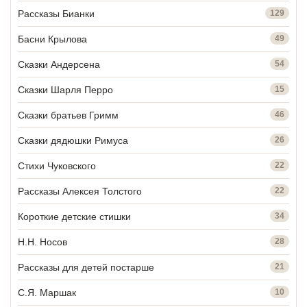
Рассказы Бианки
129
Басни Крылова
49
Сказки Андерсена
54
Сказки Шарля Перро
15
Сказки братьев Гримм
46
Сказки дядюшки Римуса
26
Стихи Чуковского
22
Рассказы Алексея Толстого
22
Короткие детские стишки
34
Н.Н. Носов
28
Рассказы для детей постарше
21
С.Я. Маршак
10