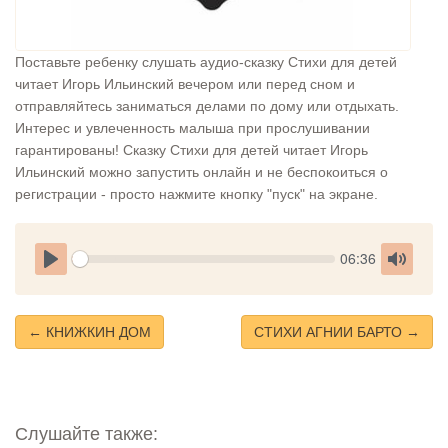
Поставьте ребенку слушать аудио-сказку Стихи для детей
читает Игорь Ильинский вечером или перед сном и
отправляйтесь заниматься делами по дому или отдыхать.
Интерес и увлеченность малыша при прослушивании
гарантированы! Сказку Стихи для детей читает Игорь
Ильинский можно запустить онлайн и не беспокоиться о
регистрации - просто нажмите кнопку "пуск" на экране.
Seek
Current
06:36
time
Play
Toggle
Mute
← КНИЖКИН ДОМ
СТИХИ АГНИИ БАРТО →
Слушайте также: