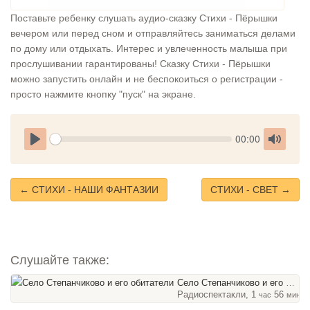
Поставьте ребенку слушать аудио-сказку Стихи - Пёрышки
вечером или перед сном и отправляйтесь заниматься делами
по дому или отдыхать. Интерес и увлеченность малыша при
прослушивании гарантированы! Сказку Стихи - Пёрышки
можно запустить онлайн и не беспокоиться о регистрации -
просто нажмите кнопку "пуск" на экране.
Seek
Current
00:00
time
Play
Toggle
Mute
← СТИХИ - НАШИ ФАНТАЗИИ
СТИХИ - СВЕТ →
Слушайте также:
Село Степанчиково и его обитатели
Радиоспектакли, 1
56
час
мин