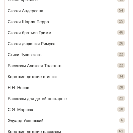
Сказки Андерсена
54
Сказки Шарля Перро
15
Сказки братьев Гримм
46
Сказки дядюшки Римуса
26
Стихи Чуковского
22
Рассказы Алексея Толстого
22
Короткие детские стишки
34
Н.Н. Носов
28
Рассказы для детей постарше
21
С.Я. Маршак
10
Эдуард Успенский
6
Короткие детские рассказы
61