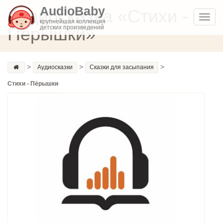
AudioBaby
Аудиосказка «Стихи -
Toggl
крупнейшая коллекция
Пёрышки»
детских произведений
navig
>
>
>
Аудиосказки
Сказки для засыпания
Стихи - Пёрышки