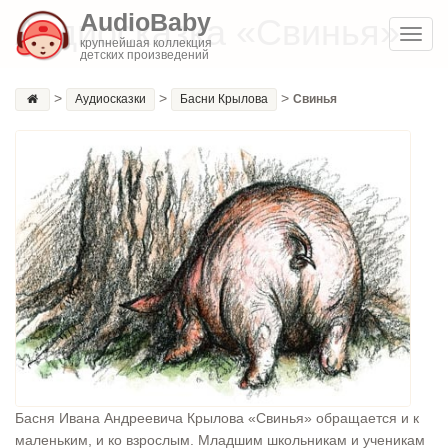
AudioBaby
Аудиосказка «Свинья»
Toggl
крупнейшая коллекция
детских произведений
navig
>
>
>
Аудиосказки
Басни Крылова
Свинья
Басня Ивана Андреевича Крылова «Свинья» обращается и к
маленьким, и ко взрослым. Младшим школьникам и ученикам