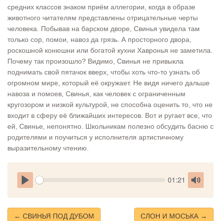
средних классов знаком приём аллегории, когда в образе
животного читателям представлены отрицательные черты
человека. Побывав на барском дворе, Свинья увидела там
только сор, помои, навоз да грязь. А просторного двора,
роскошной конюшни или богатой кухни Хавронья не заметила.
Почему так произошло? Видимо, Свинья не привыкла
поднимать свой пятачок вверх, чтобы хоть что-то узнать об
огромном мире, который её окружает. Не видя ничего дальше
навоза и помоев, Свинья, как человек с ограниченным
кругозором и низкой культурой, не способна оценить то, что не
входит в сферу её ближайших интересов. Вот и ругает все, что
ей, Свинье, непонятно. Школьникам полезно обсудить басню с
родителями и поучиться у исполнителя артистичному
выразительному чтению.
Seek
Current
01:21
time
Play
Toggle
Mute
← СВИНЬЯ ПОД ДУБОМ
СЛОН И МОСЬКА →