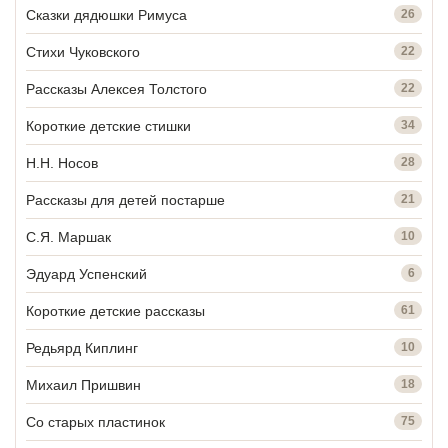
Сказки дядюшки Римуса
26
Стихи Чуковского
22
Рассказы Алексея Толстого
22
Короткие детские стишки
34
Н.Н. Носов
28
Рассказы для детей постарше
21
С.Я. Маршак
10
Эдуард Успенский
6
Короткие детские рассказы
61
Редьярд Киплинг
10
Михаил Пришвин
18
Со старых пластинок
75