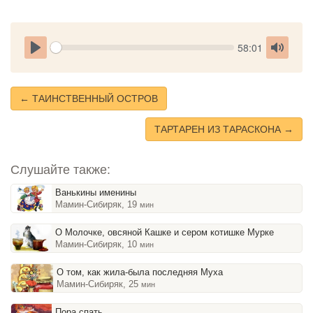
Seek
Current
58:01
time
Play
Toggle
Mute
← ТАИНСТВЕННЫЙ ОСТРОВ
ТАРТАРЕН ИЗ ТАРАСКОНА →
Слушайте также:
Ванькины именины
Мамин-Сибиряк, 19
мин
О Молочке, овсяной Кашке и сером котишке Мурке
Мамин-Сибиряк, 10
мин
О том, как жила-была последняя Муха
Мамин-Сибиряк, 25
мин
Пора спать