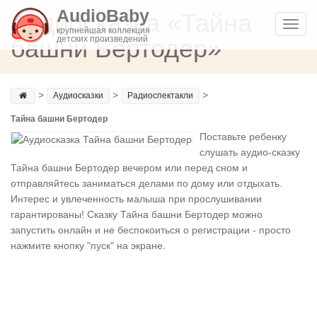
AudioBaby
Аудиосказка «Тайна
Toggl
крупнейшая коллекция
башни Бертодер»
детских произведений
navig
>
>
>
Аудиосказки
Радиоспектакли
Тайна башни Бертодер
Поставьте ребенку
слушать аудио-сказку
Тайна башни Бертодер вечером или перед сном и
отправляйтесь заниматься делами по дому или отдыхать.
Интерес и увлеченность малыша при прослушивании
гарантированы! Сказку Тайна башни Бертодер можно
запустить онлайн и не беспокоиться о регистрации - просто
нажмите кнопку "пуск" на экране.