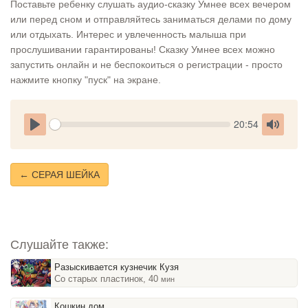
Поставьте ребенку слушать аудио-сказку Умнее всех вечером
или перед сном и отправляйтесь заниматься делами по дому
или отдыхать. Интерес и увлеченность малыша при
прослушивании гарантированы! Сказку Умнее всех можно
запустить онлайн и не беспокоиться о регистрации - просто
нажмите кнопку "пуск" на экране.
Seek
Current
20:54
time
Play
Toggle
Mute
← СЕРАЯ ШЕЙКА
Слушайте также:
Разыскивается кузнечик Кузя
Со старых пластинок, 40
мин
Кошкин дом