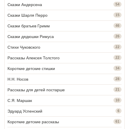
Сказки Андерсена
54
Сказки Шарля Перро
15
Сказки братьев Гримм
46
Сказки дядюшки Римуса
26
Стихи Чуковского
22
Рассказы Алексея Толстого
22
Короткие детские стишки
34
Н.Н. Носов
28
Рассказы для детей постарше
21
С.Я. Маршак
10
Эдуард Успенский
6
Короткие детские рассказы
61