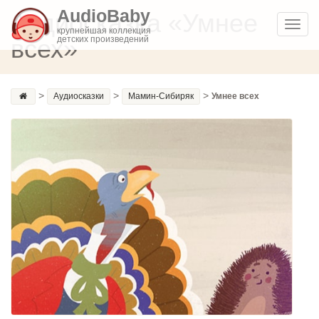
AudioBaby
Аудиосказка «Умнее
Toggl
крупнейшая коллекция
всех»
детских произведений
navig
>
>
>
Аудиосказки
Мамин-Сибиряк
Умнее всех