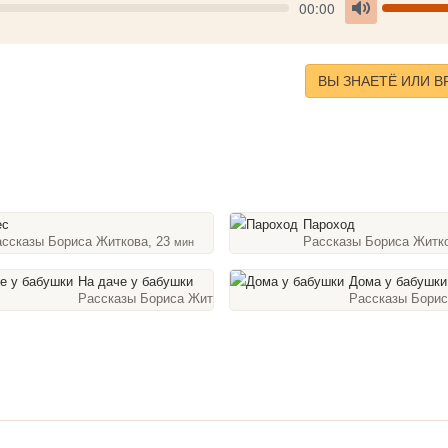
Seek
V
Current
00:00
time
Toggle
Mute
ВЫ ЗНАЕТЁ ИЛИ В
ес
Пароход
ассказы Бориса Житкова, 23
Рассказы Бориса Житк
мин
На даче у бабушки
Дома у бабушки
Рассказы Бориса Житкова, 14
Рассказы Борис
мин