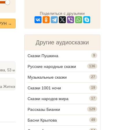
olume
Поделиться с друзьями
РУН →
Другие аудиосказки
Сказки Пушкина
9
Русские народные сказки
136
ова, 53
мин
Музыкальные сказки
27
а Житкова, 23
мин
Сказки 1001 ночи
19
Сказки народов мира
17
Рассказы Бианки
129
Басни Крылова
49