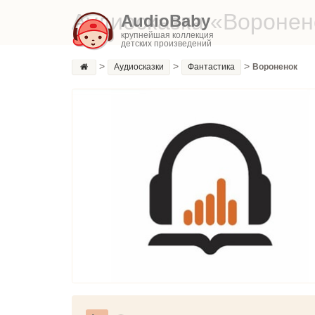
Аудиосказка «Воронен
AudioBaby
крупнейшая коллекция
детских произведений
>
>
>
Аудиосказки
Фантастика
Вороненок