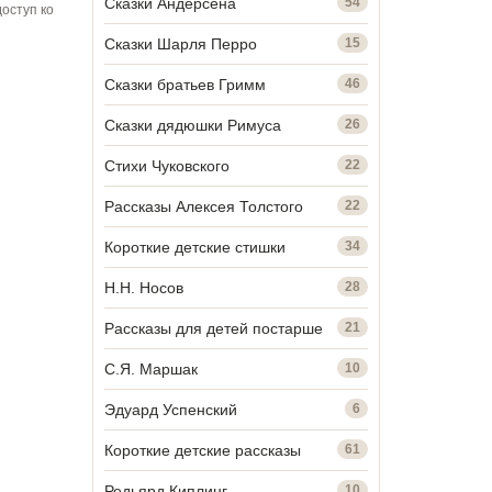
Сказки Андерсена
54
оступ ко
Сказки Шарля Перро
15
Сказки братьев Гримм
46
Сказки дядюшки Римуса
26
Стихи Чуковского
22
Рассказы Алексея Толстого
22
Короткие детские стишки
34
Н.Н. Носов
28
Рассказы для детей постарше
21
С.Я. Маршак
10
Эдуард Успенский
6
Короткие детские рассказы
61
Редьярд Киплинг
10