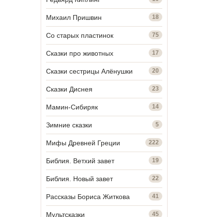
Михаил Пришвин
18
Со старых пластинок
75
Сказки про животных
17
Сказки сестрицы Алёнушки
20
Сказки Диснея
23
Мамин-Сибиряк
14
Зимние сказки
5
Мифы Древней Греции
222
Библия. Ветхий завет
19
Библия. Новый завет
22
Рассказы Бориса Житкова
41
Мультсказки
45