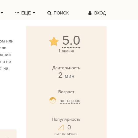
ЕЩЁ
ПОИСК
ВХОД
5.0
ром или
или
1
оценка
вании
н и не
Длительность
" на
2
мин
Возраст
нет оценок
Популярность
0
очень низкая