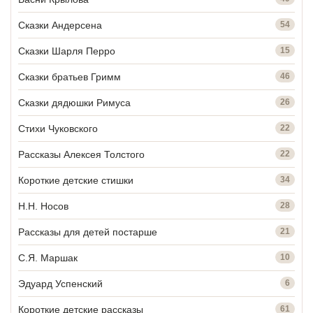
Сказки Андерсена
54
Сказки Шарля Перро
15
Сказки братьев Гримм
46
Сказки дядюшки Римуса
26
Стихи Чуковского
22
Рассказы Алексея Толстого
22
Короткие детские стишки
34
Н.Н. Носов
28
Рассказы для детей постарше
21
С.Я. Маршак
10
Эдуард Успенский
6
Короткие детские рассказы
61