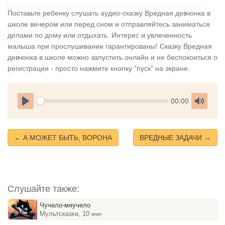
Поставьте ребенку слушать аудио-сказку Вредная девчонка в
школе вечером или перед сном и отправляйтесь заниматься
делами по дому или отдыхать. Интерес и увлеченность
малыша при прослушивании гарантированы! Сказку Вредная
девчонка в школе можно запустить онлайн и не беспокоиться о
регистрации - просто нажмите кнопку "пуск" на экране.
Seek
Current
00:00
time
Play
Toggle
Mute
← А МОЖЕТ БЫТЬ, ВОРОНА
ВРЕДНЫЕ ЗАДАЧИ →
Слушайте также:
Чучело-мяучело
Мультсказки, 10
мин