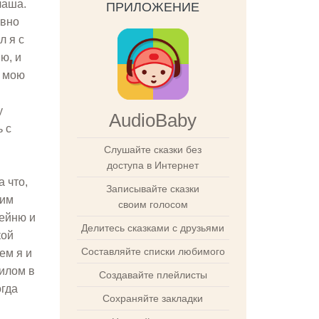
чаша.
ПРИЛОЖЕНИЕ
овно
л я с
ю, и
й мою
у
AudioBaby
ь с
Слушайте сказки без
доступа в Интернет
 что,
Записывайте сказки
ним
своим голосом
фейню и
Делитесь сказками с друзьями
кой
Составляйте списки любимого
ем я и
шилом в
Создавайте плейлисты
огда
Сохраняйте закладки