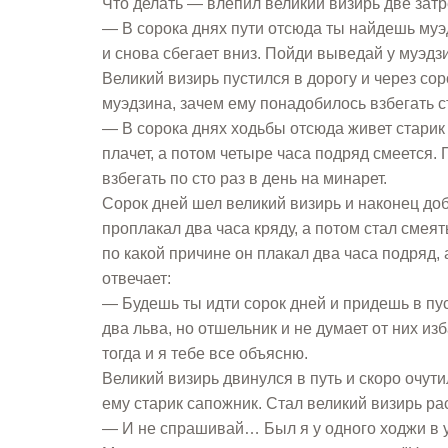
Что делать — влепил великий визирь две затр
— В сорока днях пути отсюда ты найдешь муэд
и снова сбегает вниз. Пойди выведай у муэдзин
Великий визирь пустился в дорогу и через со
муэдзина, зачем ему понадобилось взбегать ст
— В сорока днях ходьбы отсюда живет старик 
плачет, а потом четыре часа подряд смеется. П
взбегать по сто раз в день на минарет.
Сорок дней шел великий визирь и наконец добр
проплакал два часа кряду, а потом стал смеят
по какой причине он плакал два часа подряд, 
отвечает:
— Будешь ты идти сорок дней и придешь в пус
два льва, но отшельник и не думает от них изб
тогда и я тебе все объясню.
Великий визирь двинулся в путь и скоро очут
ему старик сапожник. Стал великий визирь рас
— И не спрашивай… Был я у одного ходжи в у