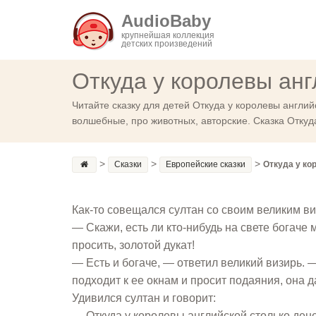
AudioBaby
крупнейшая коллекция
детских произведений
Откуда у королевы анг
Читайте сказку для детей Откуда у королевы англий
волшебные, про животных, авторские. Сказка Откуд
>
>
>
Сказки
Европейские сказки
Откуда у ко
Как-то совещался султан со своим великим ви
— Скажи, есть ли кто-нибудь на свете богаче
просить, золотой дукат!
— Есть и богаче, — ответил великий визирь. —
подходит к ее окнам и просит подаяния, она да
Удивился султан и говорит:
— Откуда у королевы английской столько ден