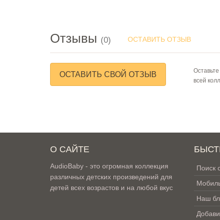
Отзывы
(0)
ОСТАВИТЬ ОТЗЫВ
Оставьте
ОСТАВИТЬ СВОЙ ОТЗЫВ
всей кол
О САЙТЕ
БЫСТ
AudioBaby - это огромная коллекция
Поиск 
различных детских произведений для
Мобиль
детей всех возрастов и на любой вкус
Наш бл
Добави