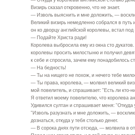
Визирь сказал откровенно, что не знает.
— Изволь выяснить и мне доложить, — восклик
Великий визирь немедленно собрался в путь 
он ко дворцу английской королевы, встал под 
— Подайте Христа ради!
Королева выбросила ему из окна сто дукатов.
королевы просить милостыню и получил девят
к себе и спросила, зачем ему понадобилось сто
— На бедность!
— Ты на нищего не похож, и нечего тебе мил
— Ты права, королева, — молвил великий визи
мой повелитель, и спрашивает: "Есть ли кто-
Я ответил моему повелителю, что королева анг
Удивился султан и спрашивает меня: "Откуда у
"Изволь разузнать и мне доложить, — восклик
дознаться, откуда у тебя столько денег.
— В сорока днях пути отсюда, — молвила в от