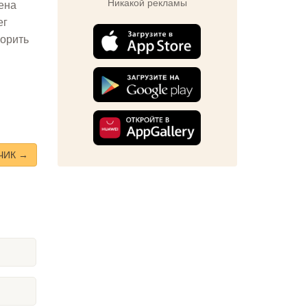
Никакой рекламы
ена
ег
ворить
ЧИК →