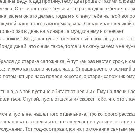
ещины деду, а дед протянул ему два гроша с такими словам
зина. Он стирает свое белье и сто раз на дню взбегает на 
а, зачем он это делает, тогда и я отвечу тебе на твой вопро
рок дней нашел того самого муэдзина. Спрашивает великий 
олько раз в день на минарет, а муэдзин ему и отвечает:
сапожник. Когда наступает положенный срок, он два часа п
ойди узнай, что с ним такое, тогда и я скажу, зачем мне нуж
ался до старика сапожника. А тут как раз настал срок, и с
ься и хохотал ровно четыре часа. Спрашивает его великий в
а потом четыре часа подряд хохотал, а старик сапожник ему
тыню, а в той пустыне обитает отшельник. Ему на плечи на
авляться. Ступай, пусть отшельник скажет тебе, что это знач
ился в пустыне, нашел того отшельника, про которого расск
спрашивать отшельника, что он делает в пустыне, а тот и г
служении. Тот ходжа отправился на поклонение святым ме