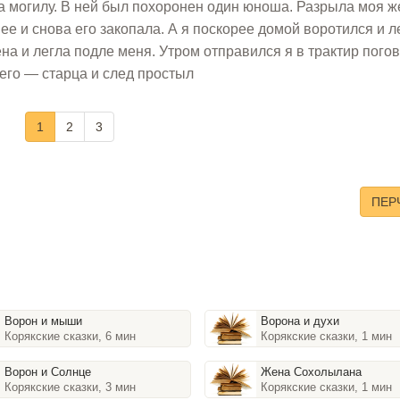
а могилу. В ней был похоронен один юноша. Разрыла моя ж
ее и снова его закопала. А я поскорее домой воротился и л
на и легла подле меня. Утром отправился я в трактир пого
его — старца и след простыл
1
2
3
ПЕР
Ворон и мыши
Ворона и духи
Корякские сказки, 6 мин
Корякские сказки, 1 мин
Ворон и Солнце
Жена Сохолылана
Корякские сказки, 3 мин
Корякские сказки, 1 мин