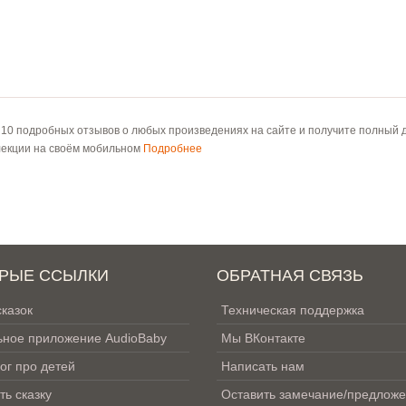
 10 подробных отзывов о любых произведениях на сайте и получите полный д
лекции на своём мобильном
Подробнее
РЫЕ ССЫЛКИ
ОБРАТНАЯ СВЯЗЬ
сказок
Техническая поддержка
ное приложение AudioBaby
Мы ВКонтакте
ог про детей
Написать нам
ть сказку
Оставить замечание/предлож