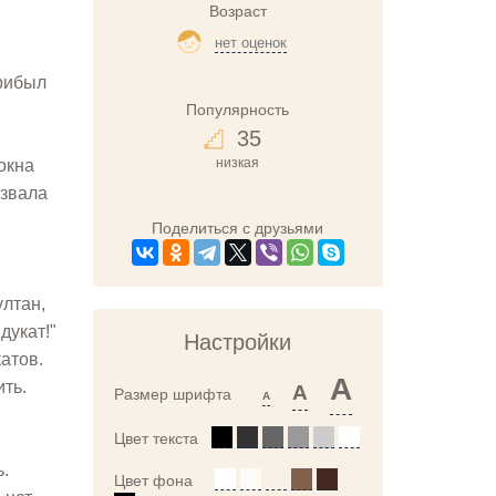
Возраст
нет оценок
прибыл
Популярность
35
низкая
окна
озвала
Поделиться с друзьями
ултан,
дукат!"
Настройки
атов.
A
ить.
A
Размер шрифта
A
Цвет текста
ь.
Цвет фона