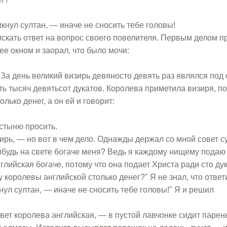
нул султан, — иначе не сносить тебе головы!
искать ответ на вопрос своего повелителя. Первым делом 
ее окном и заорал, что было мочи:
 За день великий визирь девяносто девять раз являлся под 
ь тысяч девятьсот дукатов. Королева приметила визиря, п
лько денег, а он ей и говорит:
остыню просить.
рь, — но вот в чем дело. Однажды держал со мной совет с
нибудь на свете богаче меня? Ведь я каждому нищему подаю 
лийская богаче, потому что она подает Христа ради сто дук
 королевы английской столько денег?" Я не знал, что ответ
нул султан, — иначе не сносить тебе головы!" Я и решил
вет королева английская, — в пустой лавчонке сидит парен