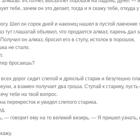
ет алмазы. Истолчет, высыплет порошок на ладонь, дунет — и
ует тебе, зачем он это делает, тогда и я скажу тебе, откуда 
гу. Шел он сорок дней и наконец нашел в пустой лавчонке 
раз тут глашатай объявил, что продается алмаз; парень дал з
 Получил он алмаз, бросил его в ступу, истолок в порошок,
ка не стало.
л:
ветер бросаешь?
всех дорог сидит слепой и дряхлый старик и безутешно пла
еухи, а взамен получает два гроша. Ступай к старику, пусть
твечу тебе на твой вопрос.
на перекресток и увидел слепого старика.
ед.
, — говорит ему на то великий визирь. — Я пришел узнать, 
кажу.