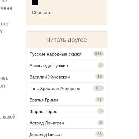
 нет
у меня
Сбросить
того
а
Читать другое
Русские народные сказки
573
Александр Пушкин
7
Василий Жуковский
16
чет.
 он
Ганс Христиан Андерсен
100
Братья Гримм
47
Шарль Перро
9
с какой
Астрид Линдгрен
8
Дональд Биссет
56