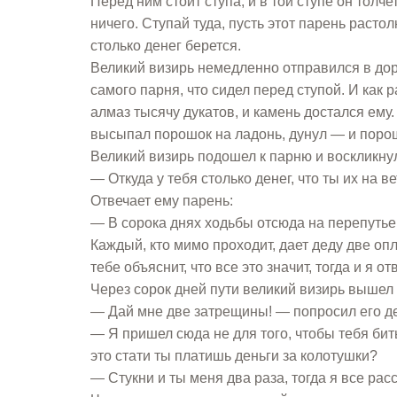
Перед ним стоит ступа, и в той ступе он толч
ничего. Ступай туда, пусть этот парень растолк
столько денег берется.
Великий визирь немедленно отправился в доро
самого парня, что сидел перед ступой. И как 
алмаз тысячу дукатов, и камень достался ему.
высыпал порошок на ладонь, дунул — и порош
Великий визирь подошел к парню и воскликну
— Откуда у тебя столько денег, что ты их на 
Отвечает ему парень:
— В сорока днях ходьбы отсюда на перепутье 
Каждый, кто мимо проходит, дает деду две опл
тебе объяснит, что все это значит, тогда и я о
Через сорок дней пути великий визирь вышел 
— Дай мне две затрещины! — попросил его д
— Я пришел сюда не для того, чтобы тебя бить
это стати ты платишь деньги за колотушки?
— Стукни и ты меня два раза, тогда я все расс