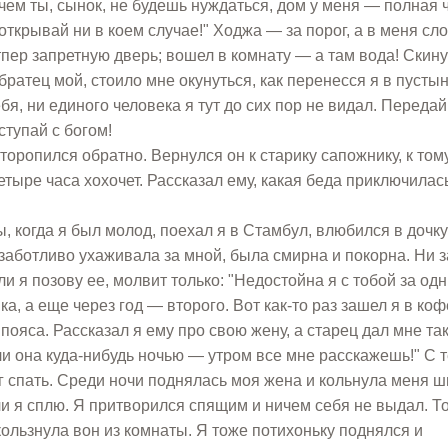
 чем ты, сынок, не будешь нуждаться, дом у меня — полная 
открывай ни в коем случае!" Ходжа — за порог, а в меня сл
отпер запретную дверь; вошел в комнату — а там вода! Скину
 братец мой, стоило мне окунуться, как перенесся я в пустын
тебя, ни единого человека я тут до сих пор не видал. Переда
ступай с богом!
торопился обратно. Вернулся он к старику сапожнику, к том
четыре часа хохочет. Рассказал ему, какая беда приключилас
, когда я был молод, поехал я в Стамбул, влюбился в дочку
заботливо ухаживала за мной, была смирна и покорна. Ни за
ли я позову ее, молвит только: "Недостойна я с тобой за од
ка, а еще через год — второго. Вот как-то раз зашел я в ко
пояса. Рассказал я ему про свою жену, а старец дал мне та
ли она куда-нибудь ночью — утром все мне расскажешь!" С т
г спать. Среди ночи поднялась моя жена и кольнула меня 
 ли я сплю. Я притворился спящим и ничем себя не выдал. Т
кользнула вон из комнаты. Я тоже потихоньку поднялся и