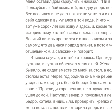
Меня оставил дом караулить и наказал: "Ни в
Пользуйся любой комнатой, но одну дверь не 
бес вселился и не дает покою: не устоял я и 
себя одежду и выкупался в той воде. И что ж,
вот уже сорок лет как живу я здесь, и, кроме 
историю тому, кто тебя сюда послал, а теперь 
Великий визирь простился с отшельником и за
самому, что два часа подряд плачет, а потом 
отшельником, а сапожник и говорит:
— В таком случае, и я тебе откроюсь. Однажды
султана, и султан обвенчал меня с ней. Жена 
бывало, не сядет вместе со мной за стол, а ес
столом есть!" Через год родила она мне ребен
увидел там старца с белой бородой до самого 
совет: "Проследи хорошенько, не отлучается 
ушел домой. Наступил вечер, я поужинал и ле
бедро, хотела, видишь ли, проверить, крепко
жена встала с постели, отворила дверь и выс