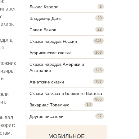
и:
Льюис Кэролл
2
минарет
с.
Владимир Даль
20
визирь
Павел Бажов
22
одряд
Сказки народов России
946
но
Африканские сказки
208
апожник
Сказки народов Америки и
Австралии
325
изирь,
 и
Азиатские сказки
707
Сказки Кавказа и Ближнего Востока
сели
886
ит,
Захариас Топелиус
14
Другие писатели
97
азывал
оворит:
стам.
МОБИЛЬНОЕ