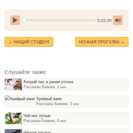
Seek
Current
3:25:39
time
Play
Toggle
Mute
← НИЩИЙ СТУДЕНТ
НОЧНАЯ ПРОГУЛКА →
Слушайте также:
Хитрый лис и умная уточка
Рассказы Бианки, 1
мин
Храбрый ваня
Рассказы Бианки, 3
мин
Чей нос лучше
Рассказы Бианки, 4
мин
Черная лисица