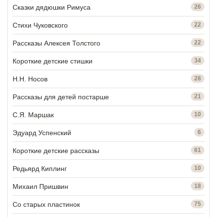
Сказки дядюшки Римуса
26
Стихи Чуковского
22
Рассказы Алексея Толстого
22
Короткие детские стишки
34
Н.Н. Носов
28
Рассказы для детей постарше
21
С.Я. Маршак
10
Эдуард Успенский
6
Короткие детские рассказы
61
Редьярд Киплинг
10
Михаил Пришвин
18
Со старых пластинок
75