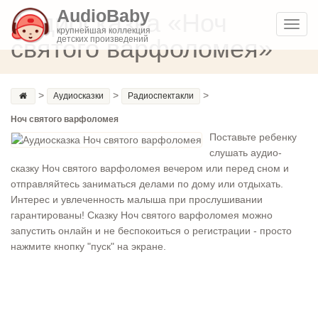
AudioBaby
Аудиосказка «Ноч
Toggl
крупнейшая коллекция
святого варфоломея»
детских произведений
navig
>
>
>
Аудиосказки
Радиоспектакли
Ноч святого варфоломея
Поставьте ребенку
слушать аудио-
сказку Ноч святого варфоломея вечером или перед сном и
отправляйтесь заниматься делами по дому или отдыхать.
Интерес и увлеченность малыша при прослушивании
гарантированы! Сказку Ноч святого варфоломея можно
запустить онлайн и не беспокоиться о регистрации - просто
нажмите кнопку "пуск" на экране.