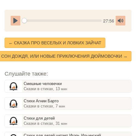
Seek
Current
27:56
time
Play
Toggle
Mute
← СКАЗКА ПРО ВЕСЕЛЫХ И ЛОВКИХ ЗАЙЧАТ
СОН ДОЖДЯ, ИЛИ НОВЫЕ ПРИКЛЮЧЕНИЯ ДЮЙМОВОЧКИ →
Слушайте также:
Смешные человечки
Сказки в стихах, 13
мин
Стихи Агнии Барто
Сказки в стихах, 7
мин
Стихи для детей
Сказки в стихах, 31
мин
Стихи для детей читает Игорь Ильинский