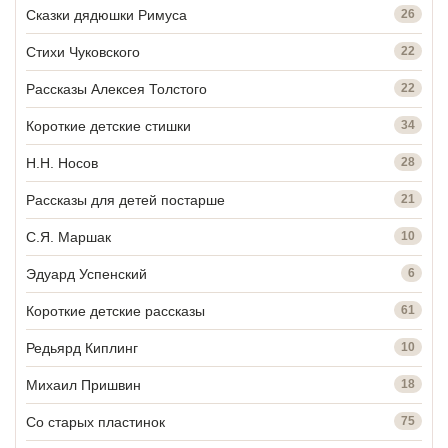
Сказки дядюшки Римуса
26
Стихи Чуковского
22
Рассказы Алексея Толстого
22
Короткие детские стишки
34
Н.Н. Носов
28
Рассказы для детей постарше
21
С.Я. Маршак
10
Эдуард Успенский
6
Короткие детские рассказы
61
Редьярд Киплинг
10
Михаил Пришвин
18
Со старых пластинок
75