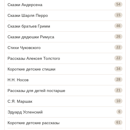
Сказки Андерсена
54
Сказки Шарля Перро
15
Сказки братьев Гримм
46
Сказки дядюшки Римуса
26
Стихи Чуковского
22
Рассказы Алексея Толстого
22
Короткие детские стишки
34
Н.Н. Носов
28
Рассказы для детей постарше
21
С.Я. Маршак
10
Эдуард Успенский
6
Короткие детские рассказы
61