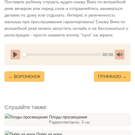
Поставьте ребенку слушать аудио-сказку Вниз по волшебной
реке вечером или перед сном и отправляйтесь заниматься
делами по дому или отдыхать. Интерес и увлеченность
малыша при прослушивании гарантированы! Сказку Вниз по
волшебной реке можно запустить онлайн и не беспокоиться о
регистрации - просто нажмите кнопку "пуск" на экране.
Seek
Current
00:00
time
Play
Toggle
Mute
← ВОРОНЕНОК
ГРУФФАЛО →
Слушайте также:
Плоды просвещения
Радиоспектакли, 3
час
Побег из ночи