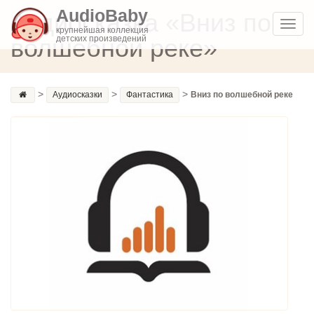
AudioBaby
Аудиосказка «Вниз по
Toggl
крупнейшая коллекция
волшебной реке»
детских произведений
navig
>
>
>
Аудиосказки
Фантастика
Вниз по волшебной реке