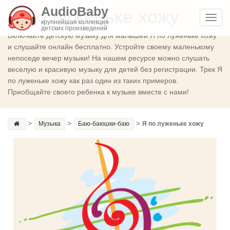
AudioBaby
Я по луженьке хожу
Toggl
крупнейшая коллекция
детских произведений
navig
Включайте детскую музыку для малышей Я по луженьке хожу
и слушайте онлайн бесплатно. Устройте своему маленькому
непоседе вечер музыки! На нашем ресурсе можно слушать
веселую и красивую музыку для детей без регистрации. Трек Я
по луженьке хожу как раз один из таких примеров.
Приобщайте своего ребенка к музыке вместе с нами!
>
>
>
Музыка
Баю-баюшки-баю
Я по луженьке хожу