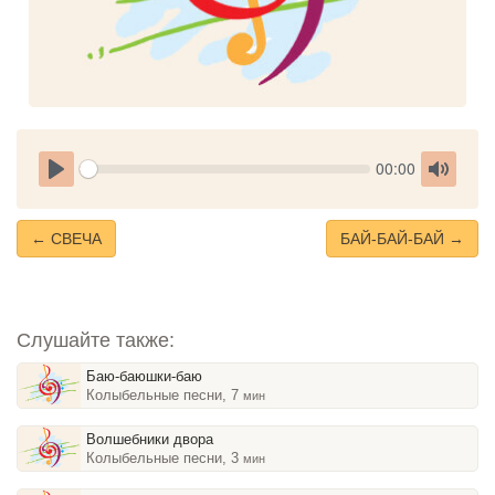
Seek
Current
00:00
time
Play
Toggle
Mute
← СВЕЧА
БАЙ-БАЙ-БАЙ →
Слушайте также:
Баю-баюшки-баю
Колыбельные песни, 7
мин
Волшебники двора
Колыбельные песни, 3
мин