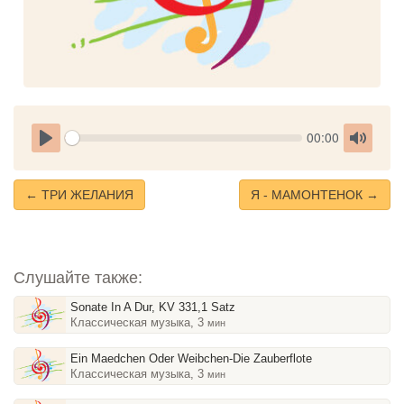
Seek
Current
00:00
time
Play
Toggle
Mute
← ТРИ ЖЕЛАНИЯ
Я - МАМОНТЕНОК →
Слушайте также:
Sonate In A Dur, KV 331,1 Satz
Классическая музыка, 3
мин
Ein Maedchen Oder Weibchen-Die Zauberflote
Классическая музыка, 3
мин