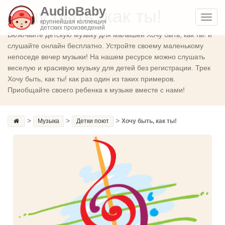
AudioBaby
Хочу быть, как ты!
Toggl
крупнейшая коллекция
детских произведений
navig
Включайте детскую музыку для малышей Хочу быть, как ты! и
слушайте онлайн бесплатно. Устройте своему маленькому
непоседе вечер музыки! На нашем ресурсе можно слушать
веселую и красивую музыку для детей без регистрации. Трек
Хочу быть, как ты! как раз один из таких примеров.
Приобщайте своего ребенка к музыке вместе с нами!
>
>
>
Музыка
Детки поют
Хочу быть, как ты!