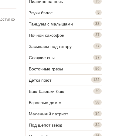
Пианино на ночь
35
Звуки бэллс
5
оступ ко
Танцуем с малышами
33
Ночной саксофон
37
Засыпаем под гитару
37
Сладкие сны
37
Восточные грезы
50
Детки поют
122
Баю-баюшки-баю
39
Взрослые детям
58
Маленький патриот
34
Под шёпот звёзд
34
46