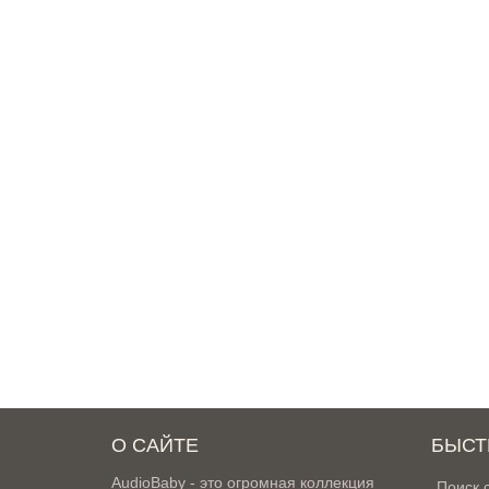
О САЙТЕ
БЫСТ
AudioBaby - это огромная коллекция
Поиск 