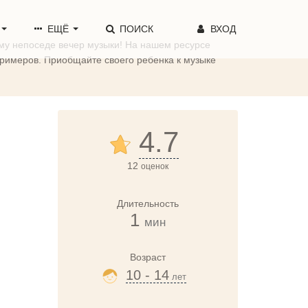
ЕЩЁ
ПОИСК
ВХОД
му непоседе вечер музыки! На нашем ресурсе
 примеров. Приобщайте своего ребенка к музыке
4.7
12
оценок
Длительность
1
мин
Возраст
10 - 14
лет