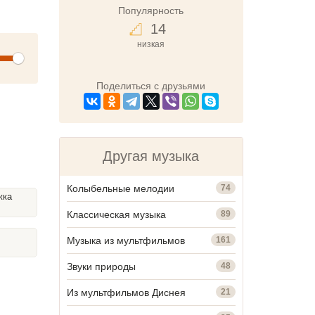
Популярность
14
низкая
olume
Поделиться с друзьями
Другая музыка
Колыбельные мелодии
74
жка
Классическая музыка
89
Музыка из мультфильмов
161
Звуки природы
48
Из мультфильмов Диснея
21