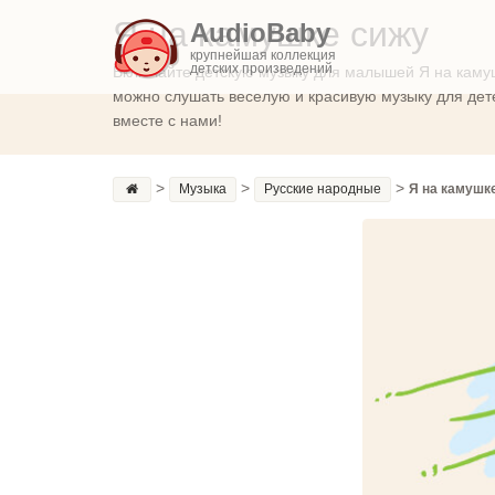
Я на камушке сижу
AudioBaby
крупнейшая коллекция
детских произведений
Включайте детскую музыку для малышей Я на камуш
можно слушать веселую и красивую музыку для дете
вместе с нами!
>
>
>
Музыка
Русские народные
Я на камушк