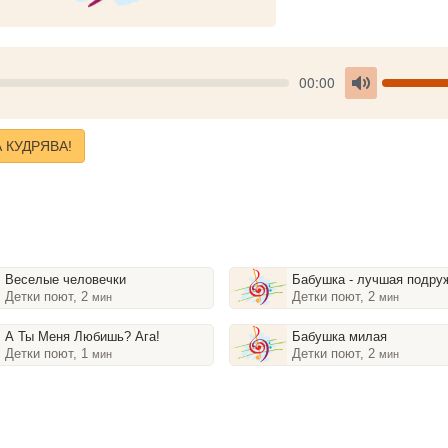
Seek
V
Current
00:00
time
Toggle
Mute
 КУДРЯВА!
Bеселые человечки
Бабушка - лучшая подру
Детки поют, 2
Детки поют, 2
мин
мин
А Ты Меня Любишь? Ага!
Бабушка милая
Детки поют, 1
Детки поют, 2
мин
мин