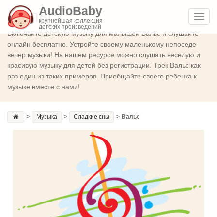
AudioBaby
Вальс
Toggl
крупнейшая коллекция
детских произведений
navig
Включайте детскую музыку для малышей Вальс и слушайте
онлайн бесплатно. Устройте своему маленькому непоседе
вечер музыки! На нашем ресурсе можно слушать веселую и
красивую музыку для детей без регистрации. Трек Вальс как
раз один из таких примеров. Приобщайте своего ребенка к
музыке вместе с нами!
>
>
>
Музыка
Сладкие сны
Вальс