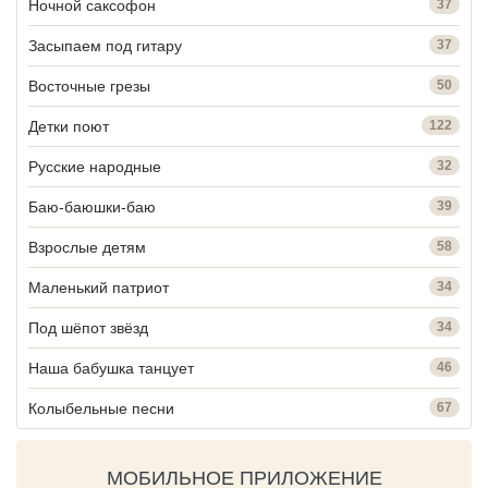
Ночной саксофон
37
Засыпаем под гитару
37
Восточные грезы
50
Детки поют
122
Русские народные
32
Баю-баюшки-баю
39
Взрослые детям
58
Маленький патриот
34
Под шёпот звёзд
34
Наша бабушка танцует
46
Колыбельные песни
67
МОБИЛЬНОЕ ПРИЛОЖЕНИЕ