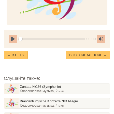
Seek
Current
00:00
time
Play
Toggle
Mute
← В ПЕРУ
ВОСТОЧНАЯ НОЧЬ →
Слушайте также:
Cantata №156 (Symphonie)
Классическая музыка, 2
мин
Brandenburgische Konzerte №3 Allegro
Классическая музыка, 4
мин