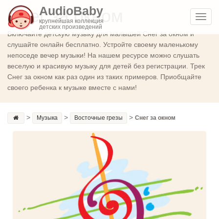
AudioBaby
Снег за окном
Toggl
крупнейшая коллекция
детских произведений
navig
Включайте детскую музыку для малышей Снег за окном и
слушайте онлайн бесплатно. Устройте своему маленькому
непоседе вечер музыки! На нашем ресурсе можно слушать
веселую и красивую музыку для детей без регистрации. Трек
Снег за окном как раз один из таких примеров. Приобщайте
своего ребенка к музыке вместе с нами!
>
>
>
Музыка
Восточные грезы
Снег за окном