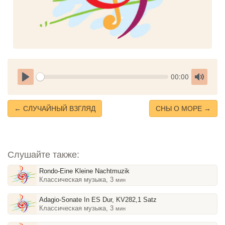
Seek
Current
00:00
time
Play
Toggle
Mute
← СЛУЧАЙНЫЙ ВЗГЛЯД
СНЫ О МОРЕ →
Слушайте также:
Rondo-Eine Kleine Nachtmuzik
Классическая музыка, 3
мин
Adagio-Sonate In ES Dur, KV282,1 Satz
Классическая музыка, 3
мин