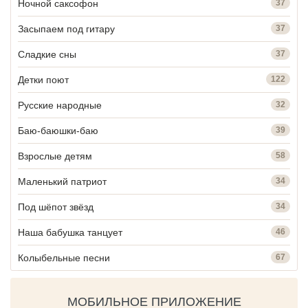
Ночной саксофон
37
Засыпаем под гитару
37
Сладкие сны
37
Детки поют
122
Русские народные
32
Баю-баюшки-баю
39
Взрослые детям
58
Маленький патриот
34
Под шёпот звёзд
34
Наша бабушка танцует
46
Колыбельные песни
67
МОБИЛЬНОЕ ПРИЛОЖЕНИЕ