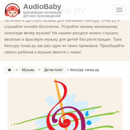
AudioBaby
Кенгуру точка ру
Toggl
крупнейшая коллекция
детских произведений
navig
Включайте детскую музыку для малышей Кенгуру точка ру и
слушайте онлайн бесплатно. Устройте своему маленькому
непоседе вечер музыки! На нашем ресурсе можно слушать
веселую и красивую музыку для детей без регистрации. Трек
Кенгуру точка ру как раз один из таких примеров. Приобщайте
своего ребенка к музыке вместе с нами!
>
>
>
Музыка
Детки поют
Кенгуру точка ру