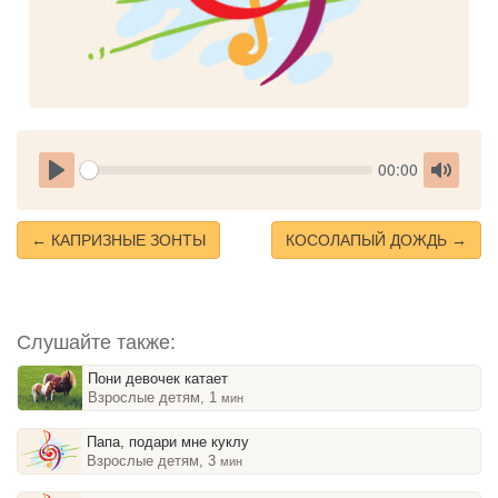
Seek
Current
00:00
time
Play
Toggle
Mute
← КАПРИЗНЫЕ ЗОНТЫ
КОСОЛАПЫЙ ДОЖДЬ →
Слушайте также:
Пони девочек катает
Взрослые детям, 1
мин
Папа, подари мне куклу
Взрослые детям, 3
мин