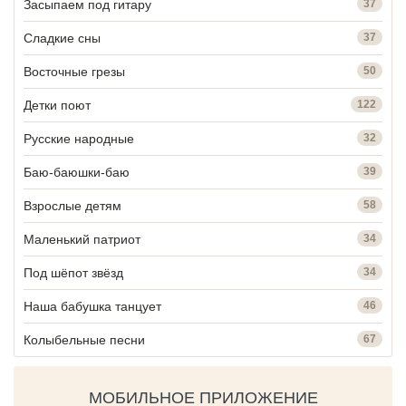
Засыпаем под гитару
37
Сладкие сны
37
Восточные грезы
50
Детки поют
122
Русские народные
32
Баю-баюшки-баю
39
Взрослые детям
58
Маленький патриот
34
Под шёпот звёзд
34
Наша бабушка танцует
46
Колыбельные песни
67
МОБИЛЬНОЕ ПРИЛОЖЕНИЕ