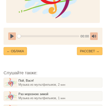
Seek
Current
00:00
time
Play
Toggle
Mute
← ОБЛАКА
РАССВЕТ →
Слушайте также:
Пой, Вася!
Музыка из мультфильмов, 2
мин
Раз морозною зимой
Музыка из мультфильмов, 1
мин