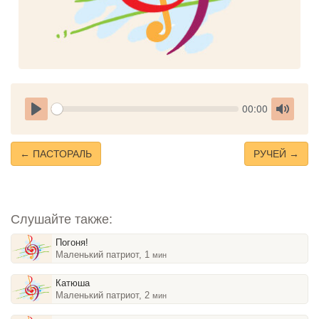
Seek
Current
00:00
time
Play
Toggle
Mute
← ПАСТОРАЛЬ
РУЧЕЙ →
Слушайте также:
Погоня!
Маленький патриот, 1
мин
Катюша
Маленький патриот, 2
мин