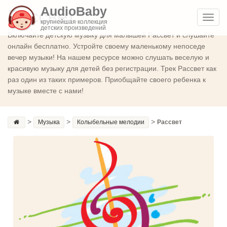
AudioBaby
Рассвет
Toggl
крупнейшая коллекция
детских произведений
navig
Включайте детскую музыку для малышей Рассвет и слушайте
онлайн бесплатно. Устройте своему маленькому непоседе
вечер музыки! На нашем ресурсе можно слушать веселую и
красивую музыку для детей без регистрации. Трек Рассвет как
раз один из таких примеров. Приобщайте своего ребенка к
музыке вместе с нами!
>
>
>
Музыка
Колыбельные мелодии
Рассвет