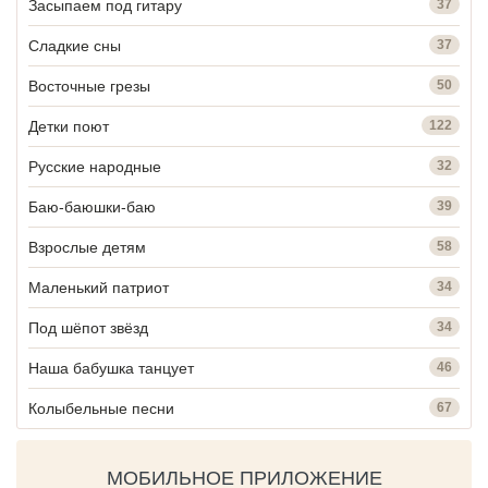
Засыпаем под гитару
37
Сладкие сны
37
Восточные грезы
50
Детки поют
122
Русские народные
32
Баю-баюшки-баю
39
Взрослые детям
58
Маленький патриот
34
Под шёпот звёзд
34
Наша бабушка танцует
46
Колыбельные песни
67
МОБИЛЬНОЕ ПРИЛОЖЕНИЕ